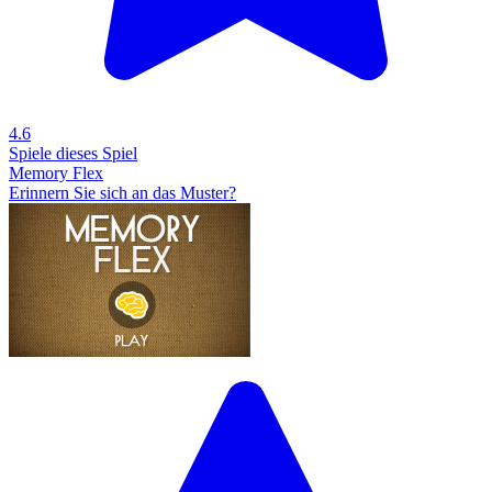
4.6
Spiele dieses Spiel
Memory Flex
Erinnern Sie sich an das Muster?