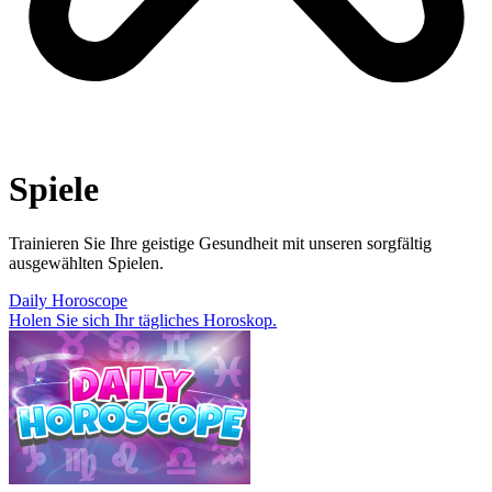
Spiele
Trainieren Sie Ihre geistige Gesundheit mit unseren sorgfältig
ausgewählten Spielen.
Daily Horoscope
Holen Sie sich Ihr tägliches Horoskop.