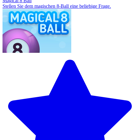
Magical 8 Ball
Stellen Sie dem magischen 8-Ball eine beliebige Frage.