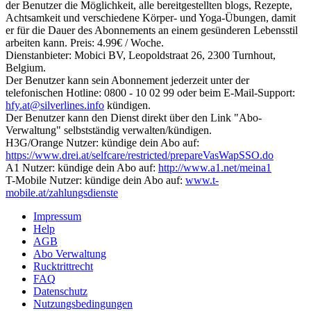
der Benutzer die Möglichkeit, alle bereitgestellten blogs, Rezepte,
Achtsamkeit und verschiedene Körper- und Yoga-Übungen, damit
er für die Dauer des Abonnements an einem gesünderen Lebensstil
arbeiten kann. Preis: 4.99€ / Woche.
Dienstanbieter: Mobici BV, Leopoldstraat 26, 2300 Turnhout,
Belgium.
Der Benutzer kann sein Abonnement jederzeit unter der
telefonischen Hotline: 0800 - 10 02 99 oder beim E-Mail-Support:
hfy.at@silverlines.info
kündigen.
Der Benutzer kann den Dienst direkt über den Link "Abo-
Verwaltung" selbstständig verwalten/kündigen.
H3G/Orange Nutzer: kündige dein Abo auf:
https://www.drei.at/selfcare/restricted/prepareVasWapSSO.do
A1 Nutzer: kündige dein Abo auf:
http://www.a1.net/meina1
T-Mobile Nutzer: kündige dein Abo auf:
www.t-
mobile.at/zahlungsdienste
Impressum
Help
AGB
Abo Verwaltung
Rucktrittrecht
FAQ
Datenschutz
Nutzungsbedingungen