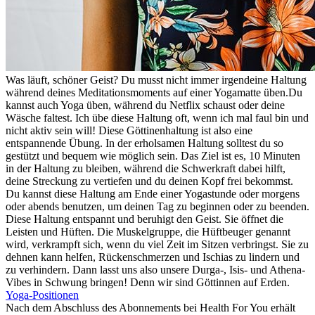
Was läuft, schöner Geist? Du musst nicht immer irgendeine Haltung
während deines Meditationsmoments auf einer Yogamatte üben.Du
kannst auch Yoga üben, während du Netflix schaust oder deine
Wäsche faltest. Ich übe diese Haltung oft, wenn ich mal faul bin und
nicht aktiv sein will! Diese Göttinenhaltung ist also eine
entspannende Übung. In der erholsamen Haltung solltest du so
gestützt und bequem wie möglich sein. Das Ziel ist es, 10 Minuten
in der Haltung zu bleiben, während die Schwerkraft dabei hilft,
deine Streckung zu vertiefen und du deinen Kopf frei bekommst.
Du kannst diese Haltung am Ende einer Yogastunde oder morgens
oder abends benutzen, um deinen Tag zu beginnen oder zu beenden.
Diese Haltung entspannt und beruhigt den Geist. Sie öffnet die
Leisten und Hüften. Die Muskelgruppe, die Hüftbeuger genannt
wird, verkrampft sich, wenn du viel Zeit im Sitzen verbringst. Sie zu
dehnen kann helfen, Rückenschmerzen und Ischias zu lindern und
zu verhindern. Dann lasst uns also unsere Durga-, Isis- und Athena-
Vibes in Schwung bringen! Denn wir sind Göttinnen auf Erden.
Yoga-Positionen
Nach dem Abschluss des Abonnements bei Health For You erhält