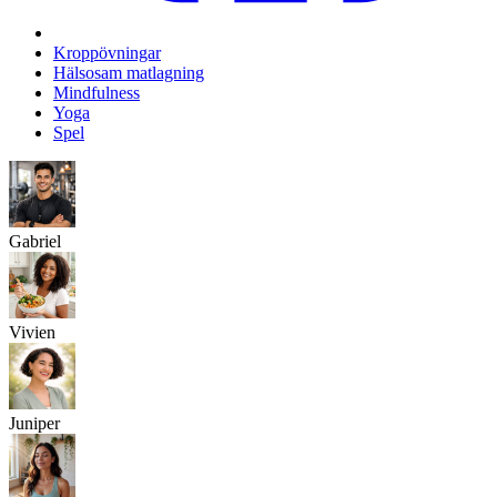
Kroppövningar
Hälsosam matlagning
Mindfulness
Yoga
Spel
Gabriel
Vivien
Juniper